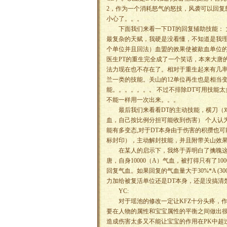
2，作为一个消耗怒气的怒技，风袭可以回复
小心了。。。
下面我们来看一下DT的回复辅助技能： 大
最复杂的天赋，我硬是没看懂，不知道是我理
个单位并且回法）血盟的效果使被歃血单位
医生PT的重生完全成了一个笑话，本来大唐
法力现在也不存在了。相对于重生起来有几
兰一类的技能。关山的12单位再生也是相当
能。。。。。。。 不过不排除DT可用技能
不能一样用一次出来。。。
最后我们来看看DT的主动技能，横刀（对
血，自己按比例分担可能收到伤害） 个人认
能有多变态,对于DT本身由于伤害的积攒也
标封印），主动解封技能，并且附带关山效
在某人的启示下，我终于弄明白了擒魄这个
唐，自身10000（A）气血，被打得只有了100
回复气血。如果回复的气血量大于30%*A (
力加给被复活单位还是DT本身，还是没搞清
YC:
对于瑶池的修改一定让KFZ十分头疼，作为
要在人物的属性和宝宝属性的平衡之间做出
造成伤害太多又不能让宝宝的作用在PK中超