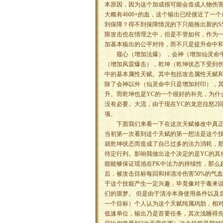
本原因，因为这个加成很可能会造成人物伤害
大概有4600+的血，这个输出已经接近了一个
到保障？得不到保障情况的下只能推出新的S
限攻击也在情理之中，但是不管如何，作为一
加基本输出的公平对待，而不只是提升命中和
窥心（增加法爆） ，会神（增加仙灵命中
（增加风雷爆击），乾坤（乾坤状态下受到
中的基本属性天赋。其中包括攻击属性天赋
除了会神以外（仙灵命中只是增加封印），其
升。而乾坤也是YC的一个很好的补充，为什
没有必要。大流，由于现在YC的龙息拉怒2
项。
下面我们来看一下在这次天赋修改中真正能
当初第一次看到这个天赋的第一想法是这个技
就乾坤状态而造成了自己过多的法力消耗，那
待定行列。影响我做出这个决定的是YC的其
能能够保证瑶池在PK中法力的持续性，那么
后，被攻击目标每回和掉清冷伤害50%的气
于这个技能产生一定兴趣，毕竟像对于毒来说
们的噩梦。 但是由于清冷本身使用条件以及
一个目标）个人认为这个天赋纯属鸡肋，相对
低速单位，输出乃是首要任务，其次浅睡得