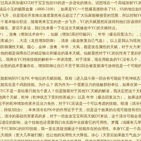
过高从而加速KFZ对于宝宝包括SS的进一步进化的推出。试想现在一个高端加射YC
成品小玉的极限血量（4800-5100），如果是YC一个怒爆直接秒杀了SS，SS的地位如
S飞升，但是现在开发推出速度显然有点超过了广大玩家能够接受的范围，所以控制Y
个基本输出职业，随着将来宝宝的进一步飞升，YC的天赋显然应该得到他们应该得
爆击。废话不多说，我们先来看一下在这次天赋修改中YC的天赋特点。
），游禽（增加法术命中），仙躯（增加3系封印躲闪），年华（爆击回复法力），
伤害减少），大流（龙息增加防御），清泉（歃血恢复自己气血）。以上是我认为瑶池
和防御属性天赋。窥心，会神，游禽，年华，大风，都是攻击属性的天赋，对于火力来
他的都是保障自己的稳定输出和爆击的基本天赋。仙躯显然对于YC的抗性有了更好
么，我将在YC特殊技能的解析中一并讲清楚。对于清泉，现在用歃血的YC没有几个
回合怒的战术普遍存在，增加防御让自己不至于第2回合被直接满弓放倒也是一个可能
影响到YC在PK 中地位的天赋技能。双程（进入战斗第一回合有可能处于乾坤状态
能实在是个鸡肋技能。为什么？ 因为作为一个需要法力的低敏群秒单位，如果在第
YC不是一直站着只能当个废人？但是随着对于其他YC天赋的解读，我决定把这个天
他两个天赋，乾坤（乾坤状态下受到伤害减少）以及 年华（爆击回复法力）。如果这
起手的乾坤增加伤害并且法力免伤，对于YC应该是一个可以考虑的技能。暗涌（清冷
血，持续3回合），本来清冷在PK中的作用近乎于无，但是这个效果的出现可能使有些
，清冷的基础伤害要高的多，对于一些血攻宝宝和高天赋DT来说，这个清冷可能会
后遗症的影响，这个技能也还需要我们在实践中去探索它的可用性。梦魇（浅睡有几
于FC和BG的封印技能，我一直在质疑浅睡这个技能存在的合理性。本身YC是一个高
先天残疾（更大几率被打醒）也让他的实用性大大降低。冰心（天雷后如果敌方气血少