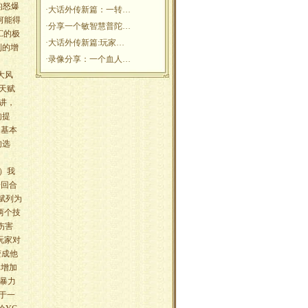
的怒爆
·
大话外传新篇：一转…
何能得
·
分享一个敏智慧普陀…
C的极
·
大话外传新篇:玩家…
到的增
·
录像分享：一个血人…
大风
天赋
讲，
的提
，基本
的选
）我
一回合
赋列为
两个技
伤害
玩家对
变成他
率增加
暴力
于一