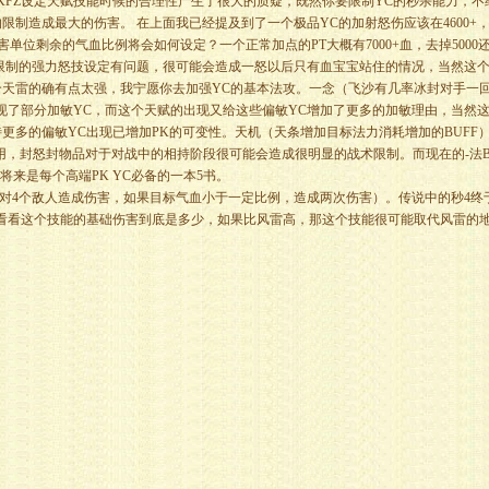
KFZ设定天赋技能时候的合理性产生了很大的质疑，既然你要限制YC的秒杀能力，不
制造成最大的伤害。 在上面我已经提及到了一个极品YC的加射怒伤应该在4600+
害单位剩余的气血比例将会如何设定？一个正常加点的PT大概有7000+血，去掉5000
最难限制的强力怒技设定有问题，很可能会造成一怒以后只有血宝宝站住的情况，当然这
天雷的确有点太强，我宁愿你去加强YC的基本法攻。一念（飞沙有几率冰封对手一
现了部分加敏YC，而这个天赋的出现又给这些偏敏YC增加了更多的加敏理由，当然
更多的偏敏YC出现已增加PK的可变性。天机（天条增加目标法力消耗增加的BUFF
用，封怒封物品对于对战中的相持阶段很可能会造成很明显的战术限制。而现在的-法B
将来是每个高端PK YC必备的一本5书。
对4个敌人造成伤害，如果目标气血小于一定比例，造成两次伤害）。传说中的秒4终
看看这个技能的基础伤害到底是多少，如果比风雷高，那这个技能很可能取代风雷的