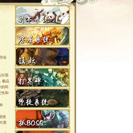
些会
装出现
，极品
升的同
定性和
命
现使
方置