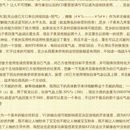
怒气？ 让人不可理解。满弓爆击以后的CD重置使满弓可以成为连续技使用。。。贫
漠(关山使己方12单位持续回血+怒气），擒魄（#￥%———￥%#￥）作为本次修
解能力差还是写的人水平太高。血盟（歃血降低目标受到伤害）,思乡（子夜有几率
的生存能力得到了很大增强，如果攻击方不及时切换目标很可能悲剧。思乡的出现使得
的子夜回复气血就比重生高，现在子夜居然能起两个人，并且重生以前唯一的优势，起
率神佑，子夜的实用性和适用性显然超过了重生，而且不是一点点，重生可以正式被列
变态的一个技能，相对PD和秋水，每回合回复气血，持续5回合，不占用出手的恢复技
太多，忙不过来的可能性，至少从我看来所有的这些技能都是有用的，不知道一场战斗中
敌方使用造成伤害恢复自己气血，对己方使用使目标不受伤害，并可能将伤害转化
为这个主动技能对己方使用的性价比更高，想象一下无敌并且吸收伤害为自己气血的
可能使下回合的铁骑变得更加有威力。振臂（对己方使用增加自身气血以及上限，并且
果，战术地位很高的一个主动技。
天赋的作用。解释很难解释。我用以下的具体数字来详细解释这个天赋的用处。一
0（a）血，用了斩龙以后，自身气血上限-30%*a（300），现在大唐的血量为1000/970
3000),就是说气血回复大于3000，那就可以复活一个单位，不过对于最后的那个溢出气
楚
一个基本的输出性职业，YC的输出很可能影响甚至决定游戏的开发速度，因为KF
很好的判断，既不能让人物秒杀了宝宝也不能让人物被宝宝秒杀，既不能让人物输出对
过了人物的主导作用。我想这也是很多玩家疑惑甚至质疑KFZ在这次天赋修改中没有