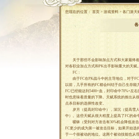
您现在的位置： 首页 > 游戏资料 > 各门
各
关于那些不会影响加点方式和大家最终都会
对各职业加点方式和PK出手影响重大的天赋
FC：
由于FC在PK战斗中的主导地位，对于FC的
以前，几乎所有的FC都会纠结于自己生存能
FC/已经能达到5400+血，封印命中70
时也意味着质量的下降。天赋系统的推出从很
点杀目标的选择性改变。
岁月（提高封印命中），深沉（提高雪人和
中）。这些天赋从很大程度上提高了FC的命
暧昧（受到对方攻击有30%机会降低攻击
FC更少的成为第一被攻击目标，如果开始选
于一个很被动的地位。这两个被动技能也从理