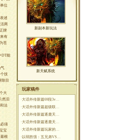
血单位
改表述
复活两
新副本新玩法
正牌
来有
为苍
DT能
为气
新天赋系统
一个技
解除目
玩家稿件
个大
0,然后
·
大话外传新篇69段3v…
血和法
·
大话外传新篇超级联…
·
大话外传新篇逐鹿天…
·
大话外传新篇逐鹿天…
Z必须
·
大话外传新篇玩家的…
宝宝
的最根
·
以弱胜强：五兄弟VS…