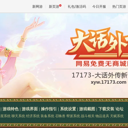
新网游
新页游
礼包/激活码
今日开服
热门页游
魔兽
天堂
王权与
|
游戏特色
|
游戏界面
|
操作指引
|
系统设置
|
游戏截图
|
下载安装
论坛
房屋系统
聊天系统
经济系统
装备系统
召唤兽
帮派系统
战斗相关
物品道具
天赋系统