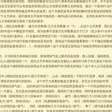
赋感觉比较鸡肋，现阶段的敏血宝宝点击FC更多的是在赌减速出手几率，并不是在
敏血宝宝甚至可以考虑放弃双晕以防止出现晕后浪费云水的情况。最后一个影响FC在P
使用反弹同时增加被反弹单位的速度）这个天赋把反弹从单纯的解封保证怒技的技能变
于火力来说，能不能先出手很有可能就是一场PK战斗的风向标。 反弹在未来PK中的
在大局观把握方面有了更高的要求。
（混乱目标数量=（敌方生存数量-己方生存数量-4）*2），从这个公式来看，我们
增加PK战斗中翻盘的可能性。因为如果不是敌方生存数量远大于己方（至少多4个生存
个队伍的1速单位，FC在极其劣势情况下的一个混乱技能，很可能能够保证己方PT的
来的实战当中进行实验才能知道是否好用。影响这个技能的最重要的一个不确定因素
是按照血量来进行2，3，4目标的选择？这个才是真正影响这个技能实用性的关键所
，3CD的强力单体输出技能，群体增加气血上限并回血技能，救人技能，辅助怒技
让人感到惊讶的一个。因为几乎所有的天赋分支都让人感到KFZ终于对大唐这个职业
但是这个辅助型职业的加强会不会更加影响PT作为医生的地位？这个本人认为还是值
 (增加武技攻击命中)歪刀不再歪？，山岳（增加双防）千防DT不是梦，袍泽（增
（增加武攻对满弓的影响），这个对于大多数的敏血大唐来说，并无太大的实际作用，
成功增加自身气血）。总的来说DT在将来的战斗中的趋势是要成为一个不死金刚的存在
大重点，无论是攻击辅助还是回复辅助，都得到了很大增强，同时很多的技能表述
轻骑（斩鞍增加己方12目标命中，持续回合5），破竹（裂云增加己方12目标法防+怒
击力+怒气，持续5回合），长河（风袭能够回复怒气），铁石（彻骨增加己方12目标
单位持续回血+怒气），伺机（铁骑增加己方12目标反击+怒气），事了（满弓爆击重
先一个让人困惑的表述是+怒气表述，到底是技能怒气增加还是持续5回合每回合增加怒