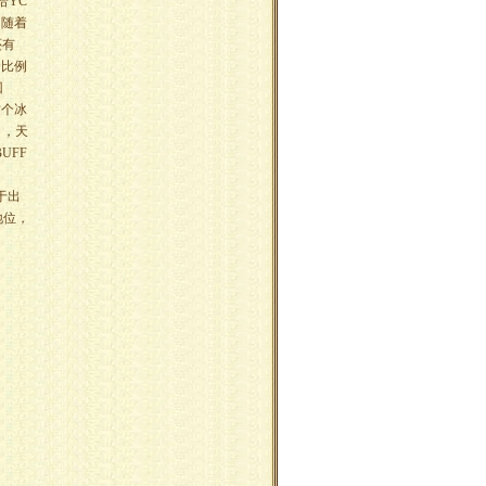
给YC
，随着
还有
个比例
回
这个冰
），天
UFF
于出
地位，