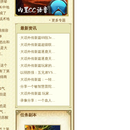
拼晕
K中地
成了
战术地
+ 更多专题
最新资讯
就很容
单
·
大话外传新篇69段3v…
怒出和
·
大话外传新篇超级联…
就是大
·
大话外传新篇逐鹿天…
在。
·
大话外传新篇逐鹿天…
。这个
·
大话外传新篇玩家的…
有了第
·
以弱胜强：五兄弟VS…
得商
·
大话外传新篇：一转…
·
分享一个敏智慧普陀…
加气
·
大话外传新篇:玩家…
但是
。
·
录像分享：一个血人…
也是
气，
任务副本
的苏醒
置
气？第