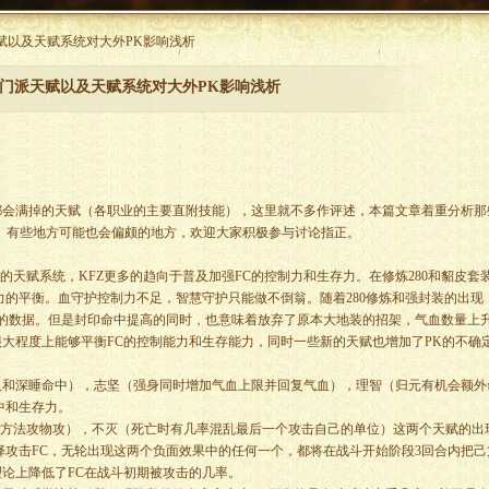
派天赋以及天赋系统对大外PK影响浅析
门派天赋以及天赋系统对大外PK影响浅析
满掉的天赋（各职业的主要直附技能），这里就不多作评述，本篇文章着重分析那
。有些地方可能也会偏颇的地方，欢迎大家积极参与讨论指正。
天赋系统，KFZ更多的趋向于普及加强FC的控制力和生存力。在修炼280和貂皮套
力的平衡。血守护控制力不足，智慧守护只能做不倒翁。随着280修炼和强封装的出现
%+左右的数据。但是封印命中提高的同时，也意味着放弃了原本大地装的招架，气血数量上
大程度上能够平衡FC的控制能力和生存能力，同时一些新的天赋也增加了PK的不确
深睡命中），志坚（强身同时增加气血上限并回复气血），理智（归元有机会额外
中和生存力。
方法攻物攻），不灭（死亡时有几率混乱最后一个攻击自己的单位）这两个天赋的出
择攻击FC，无轮出现这两个负面效果中的任何一个，都将在战斗开始阶段3回合内把己
论上降低了FC在战斗初期被攻击的几率。