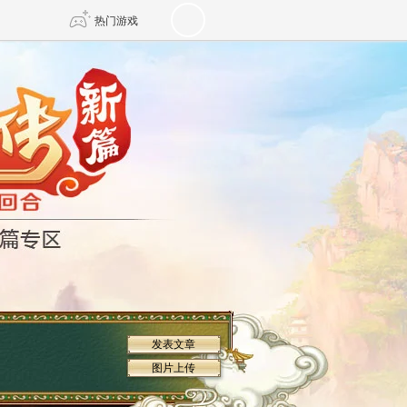
热门游戏
DNF
传奇4
剑网3旗舰版
新天龙八部
自由
诛仙世界
仙剑世界
发表文章
图片上传