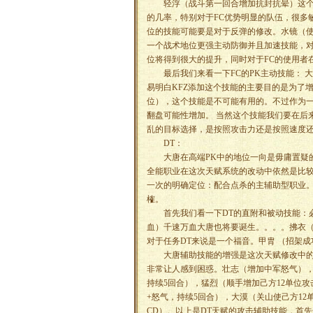
轻浮（战斗第一回合增加抗封抗晕）这个天
的几率，特别对于FC优势明显的队伍，很多
位的技能可能要是对于反弹的修改。水镜（
一个战术地位更强主动防御并且加速技能，对
位将得到很大的提升，同时对于FC的使用者
最后我们来看一下FC的PK主动技能： 大乱
易明白KFZ添加这个技能的主要目的是为了
位），这个技能是不可能有用的。不过作为一
翻盘可能性增加。 当然这个技能我们要在后
乱的目标选择，是按照攻击力还是按照速度还
DT：
大唐在高端PK中的地位一向是毋庸置疑的
全能职业在这次天赋系统的改动中依然是比较
一次的明确定位：配合点杀的主辅助型职业。
榷。
首先我们看一下DT的直附和被动技能：必中
血）千速万血大唐也将要诞生。。。。拂衣
对于任务DT来说是一个福音。甲胄 （招架
大唐辅助技能的增强是这次天赋修改中的一
非常让人感到困惑。壮志（增加中军怒气），
持续5回合），猛烈（顺手增加己方12单位攻
+怒气，持续5回合），大漠（关山使己方12
CD）。以上是DT天赋的攻击辅助技能，首